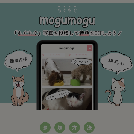
参
加
方
法