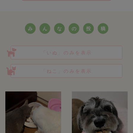
み
ん
な
の
投
稿
「いぬ」のみを表示
「ねこ」のみを表示