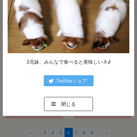
詳しく見る
詳しく見る
3兄妹、みんなで食べると美味しいネ♪
Twitterシェア
写真に一言：
写真に一言：
先に味見したのは内緒だニャ
美味しすぎる(*≧∀≦*)
閉じる
詳しく見る
詳しく見る
‹‹
‹
3
4
5
6
7
8
9
›
››