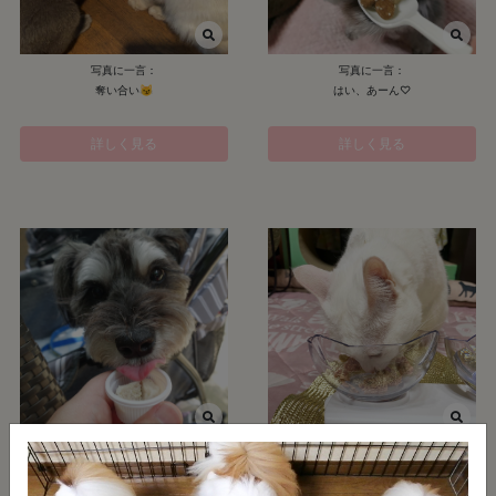
写真に一言：
写真に一言：
奪い合い😼
はい、あーん♡
詳しく見る
詳しく見る
写真に一言：
写真に一言：
舐めて味見☆
美味しいから食べすぎ注意