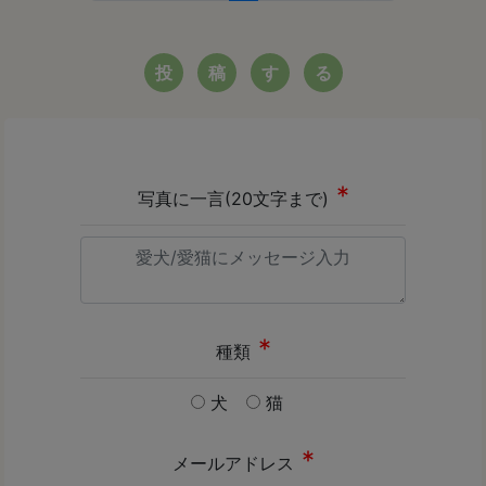
投
稿
す
る
写真に一言(20文字まで)
種類
犬
猫
メールアドレス