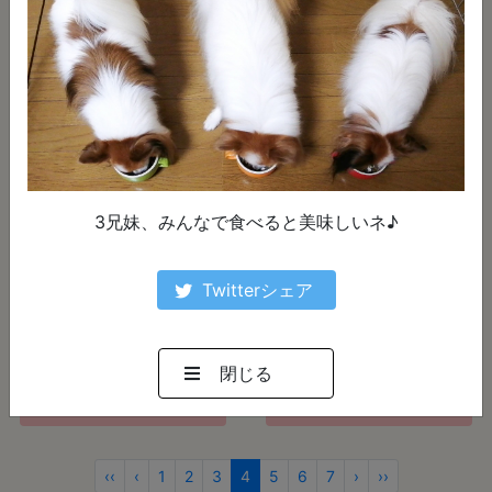
詳しく見る
詳しく見る
3兄妹、みんなで食べると美味しいネ♪
Twitterシェア
写真に一言：
写真に一言：
美味しいですゅか？
ごはんください🍚
閉じる
詳しく見る
詳しく見る
‹‹
‹
1
2
3
4
5
6
7
›
››