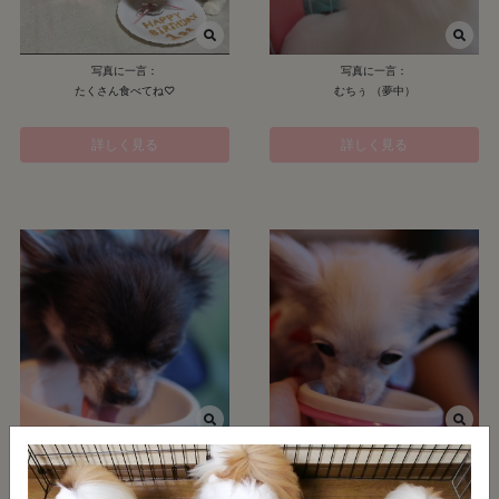
写真に一言：
写真に一言：
たくさん食べてね♡
むちぅ （夢中）
詳しく見る
詳しく見る
写真に一言：
写真に一言：
ご飯に必死なララ
可愛い我が子