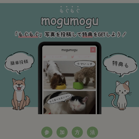
参
加
方
法