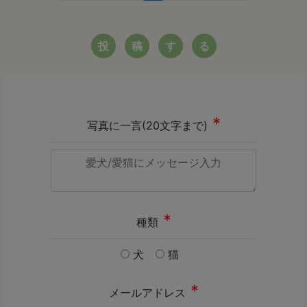
投
稿
す
る
写真に一言(20文字まで)
種類
犬
猫
メールアドレス