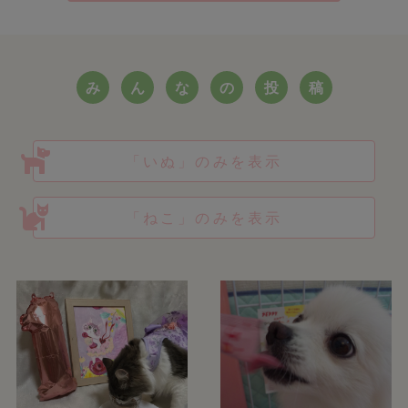
み
ん
な
の
投
稿
「いぬ」のみを表示
「ねこ」のみを表示