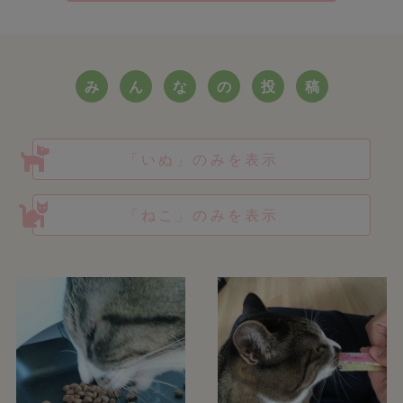
み
ん
な
の
投
稿
「いぬ」のみを表示
「ねこ」のみを表示