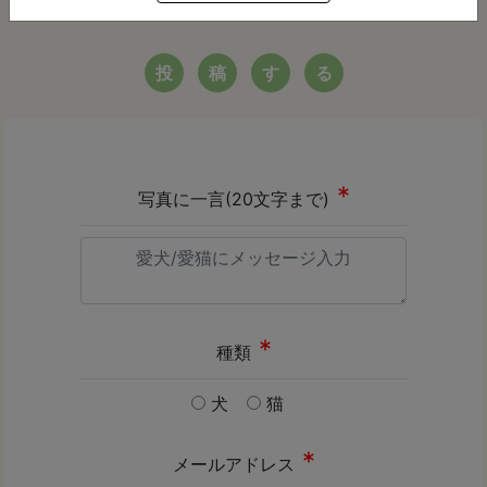
投
稿
す
る
写真に一言(20文字まで)
種類
犬
猫
メールアドレス