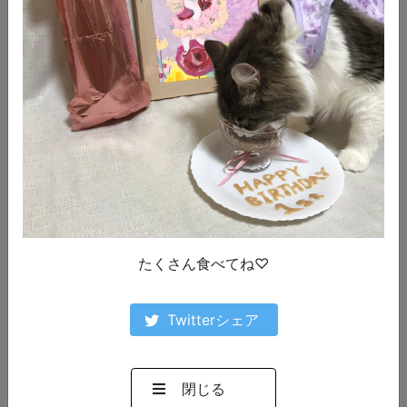
詳しく見る
詳しく見る
たくさん食べてね♡
写真に一言：
写真に一言：
アイスはカブリつかないとね!!
やっぱりガムはうめ～な～
Twitterシェア
詳しく見る
詳しく見る
閉じる
‹‹
‹
5
6
7
8
9
10
11
›
››