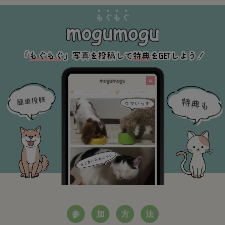
参
加
方
法